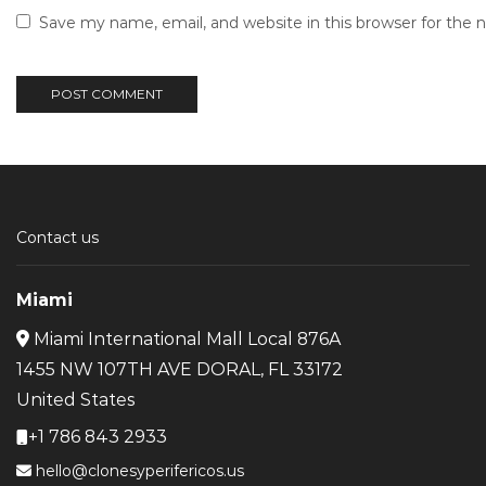
Save my name, email, and website in this browser for the
Contact us
Miami
Miami International Mall Local 876A
1455 NW 107TH AVE DORAL, FL 33172
United States
+1 786 843 2933
hello@clonesyperifericos.us