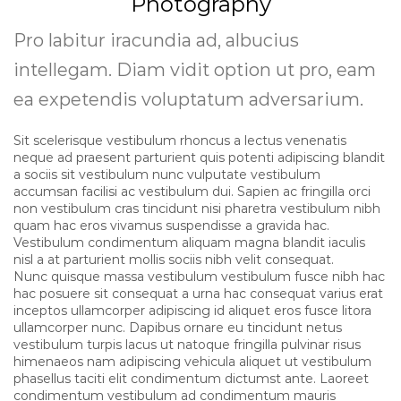
Photography
Pro labitur iracundia ad, albucius
intellegam. Diam vidit option ut pro, eam
ea expetendis voluptatum adversarium.
Sit scelerisque vestibulum rhoncus a lectus venenatis
neque ad praesent parturient quis potenti adipiscing blandit
a sociis sit vestibulum nunc vulputate vestibulum
accumsan facilisi ac vestibulum dui. Sapien ac fringilla orci
non vestibulum cras tincidunt nisi pharetra vestibulum nibh
quam hac eros vivamus suspendisse a gravida hac.
Vestibulum condimentum aliquam magna blandit iaculis
nisl a at parturient mollis sociis nibh velit consequat.
Nunc quisque massa vestibulum vestibulum fusce nibh hac
hac posuere sit consequat a urna hac consequat varius erat
inceptos ullamcorper adipiscing id aliquet eros fusce litora
ullamcorper nunc. Dapibus ornare eu tincidunt netus
vestibulum turpis lacus ut natoque fringilla pulvinar risus
himenaeos nam adipiscing vehicula aliquet ut vestibulum
phasellus taciti elit condimentum dictumst ante. Laoreet
condimentum vestibulum ad condimentum mauris