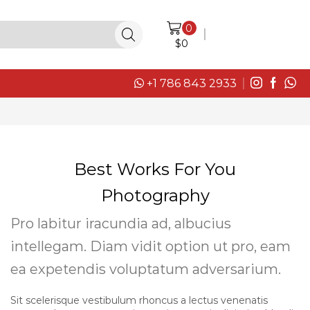
0
LOGIN / SIGN IN
$
0
+1 786 843 2933
Best Works For You
Photography
Pro labitur iracundia ad, albucius
intellegam. Diam vidit option ut pro, eam
ea expetendis voluptatum adversarium.
Sit scelerisque vestibulum rhoncus a lectus venenatis