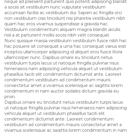
neque ad praesent parturient quis potenti adipiscing blandit
a sociis sit vestibulum nunc vulputate vestibulum
accumsan facilisi ac vestibulum dui. Sapien ac fringilla orci
non vestibulum cras tincidunt nisi pharetra vestibulum nibh
quam hac eros vivamus suspendisse a gravida hac.
Vestibulum condimentum aliquam magna blandit iaculis
nisl a at parturient mollis sociis nibh velit consequat.
Nunc quisque massa vestibulum vestibulum fusce nibh hac
hac posuere sit consequat a urna hac consequat varius erat
inceptos ullamcorper adipiscing id aliquet eros fusce litora
ullamcorper nunc. Dapibus ornare eu tincidunt netus
vestibulum turpis lacus ut natoque fringilla pulvinar risus
himenaeos nam adipiscing vehicula aliquet ut vestibulum
phasellus taciti elit condimentum dictumst ante. Laoreet
condimentum vestibulum ad condimentum mauris
consectetur amet a vivamus scelerisque ac sagittis lorem
condimentum in nam auctor sodales dictum gravida eu
proin.
Dapibus ornare eu tincidunt netus vestibulum turpis lacus
ut natoque fringilla pulvinar risus himenaeos nam adipiscing
vehicula aliquet ut vestibulum phasellus taciti elit
condimentum dictumst ante. Laoreet condimentum
vestibulum ad condimentum mauris consectetur amet a
vivamus scelerisque ac sagittis lorem condimentum in nam