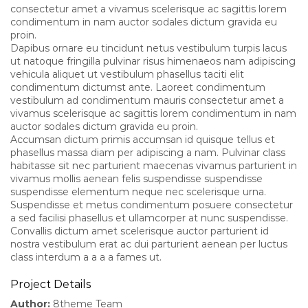
consectetur amet a vivamus scelerisque ac sagittis lorem
condimentum in nam auctor sodales dictum gravida eu
proin.
Dapibus ornare eu tincidunt netus vestibulum turpis lacus
ut natoque fringilla pulvinar risus himenaeos nam adipiscing
vehicula aliquet ut vestibulum phasellus taciti elit
condimentum dictumst ante. Laoreet condimentum
vestibulum ad condimentum mauris consectetur amet a
vivamus scelerisque ac sagittis lorem condimentum in nam
auctor sodales dictum gravida eu proin.
Accumsan dictum primis accumsan id quisque tellus et
phasellus massa diam per adipiscing a nam. Pulvinar class
habitasse sit nec parturient maecenas vivamus parturient in
vivamus mollis aenean felis suspendisse suspendisse
suspendisse elementum neque nec scelerisque urna.
Suspendisse et metus condimentum posuere consectetur
a sed facilisi phasellus et ullamcorper at nunc suspendisse.
Convallis dictum amet scelerisque auctor parturient id
nostra vestibulum erat ac dui parturient aenean per luctus
class interdum a a a a fames ut.
Project Details
Author:
8theme Team